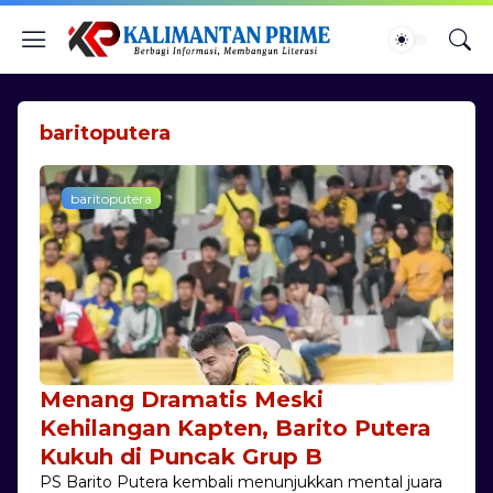
baritoputera
baritoputera
Menang Dramatis Meski
Kehilangan Kapten, Barito Putera
Kukuh di Puncak Grup B
PS Barito Putera kembali menunjukkan mental juara