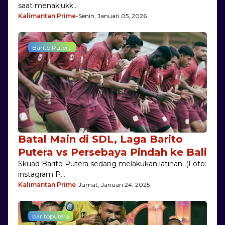
saat menaklukk…
Kalimantan Prime
-
Senin, Januari 05, 2026
Barito Putera
Batal Main di SDL, Laga Barito
Putera vs Persebaya Pindah ke Bali
Skuad Barito Putera sedang melakukan latihan. (Foto:
instagram P…
Kalimantan Prime
-
Jumat, Januari 24, 2025
baritoputera