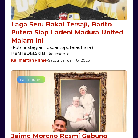
Laga Seru Bakal Tersaji, Barito
Putera Siap Ladeni Madura United
Malam Ini
(Foto instagram psbaritoputeraofficial)
BANJARMASIN , kalimanta…
Kalimantan Prime
-
Sabtu, Januari 18, 2025
baritoputera
Jaime Moreno Resmi Gabung