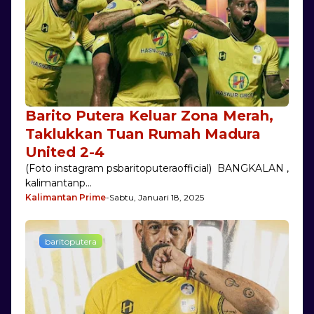
Barito Putera Keluar Zona Merah,
Taklukkan Tuan Rumah Madura
United 2-4
(Foto instagram psbaritoputeraofficial) BANGKALAN ,
kalimantanp…
Kalimantan Prime
-
Sabtu, Januari 18, 2025
baritoputera